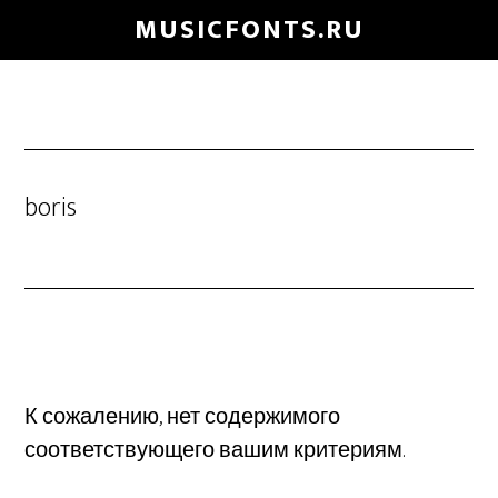
Skip
MUSICFONTS.RU
to
main
content
boris
К сожалению, нет содержимого
соответствующего вашим критериям.